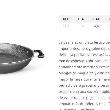
REF.
DIA.
CAP
982
36
4,6
La paella es un plato festivo d
importantes, pero ¿quién dijo
deliciosa paella? Necesitará l
mm de espesor. Fabricado en a
antiadherente interno y extern
Mangos de baquelita y estruct
mayor firmeza durante la mani
perfecto para preparar y servir
proporciona una cocción rápid
de evitar que se peguen a su s
limpiar, más duradera y no dañ
lavavajillas. ¡Un éxito!