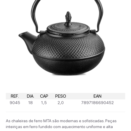
REF.
DIA.
CAP
PESO
EAN
9045
18
1,5
2,0
7897186690452
As chaleiras de ferro MTA são modernas e sofisticadas. Peças
inteiriças em ferro fundido com aquecimento uniforme e alta